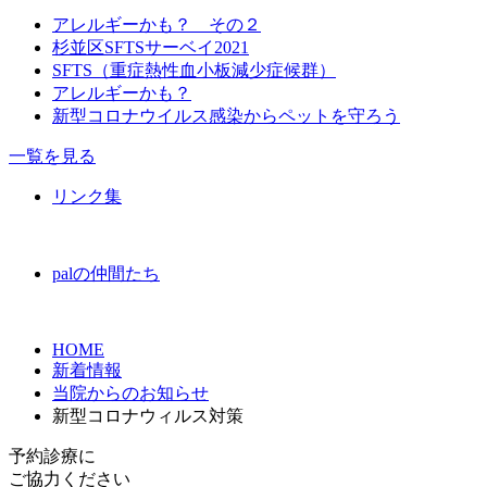
アレルギーかも？ その２
杉並区SFTSサーベイ2021
SFTS（重症熱性血小板減少症候群）
アレルギーかも？
新型コロナウイルス感染からペットを守ろう
一覧を見る
リンク集
palの仲間たち
HOME
新着情報
当院からのお知らせ
新型コロナウィルス対策
予約診療
に
ご協力ください