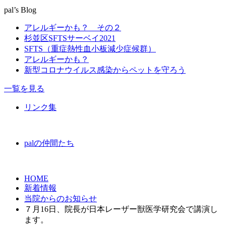
pal’s Blog
アレルギーかも？ その２
杉並区SFTSサーベイ2021
SFTS（重症熱性血小板減少症候群）
アレルギーかも？
新型コロナウイルス感染からペットを守ろう
一覧を見る
リンク集
palの仲間たち
HOME
新着情報
当院からのお知らせ
７月16日、院長が日本レーザー獣医学研究会で講演し
ます。