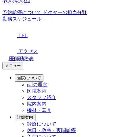
03-5376-5344
予約診療について
ドクターの担当分野
勤務スケジュール
TEL
アクセス
医師勤務表
メニュー
当院について
palの理念
医院案内
スタッフ紹介
院内案内
機材・器具
診療案内
診療について
休日・救急・夜間診療
入院について