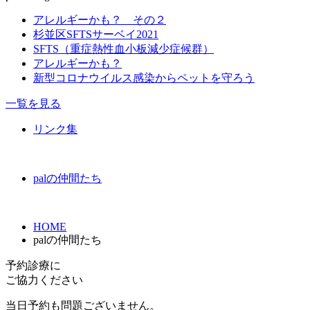
アレルギーかも？ その２
杉並区SFTSサーベイ2021
SFTS（重症熱性血小板減少症候群）
アレルギーかも？
新型コロナウイルス感染からペットを守ろう
一覧を見る
リンク集
palの仲間たち
HOME
palの仲間たち
予約診療
に
ご協力ください
当日予約も問題ございません。