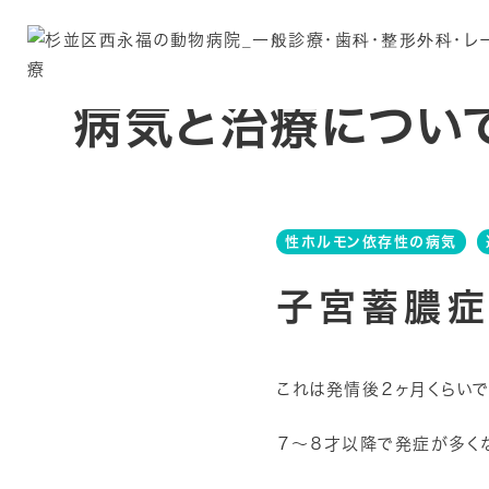
病気と治療につい
性ホルモン依存性の病気
子宮蓄膿
これは発情後２ヶ月くらい
７〜８才以降で発症が多くな