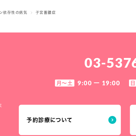
ン依存性の病気
子宮蓄膿症
03-537
9:00 ー 19:00
月～土
日
ま
予約診療について