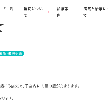
当院につい
診療案
病気と治療に
て
内
て
て
避妊・去勢手術
症
で起こる病気で、子宮内に大量の膿がたまります。
ります。